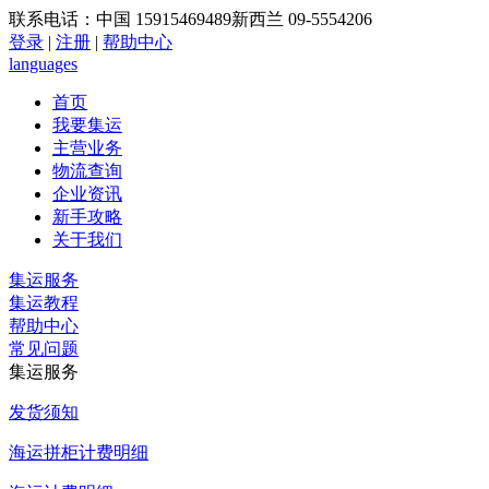
联系电话：中国 15915469489新西兰 09-5554206
登录
|
注册
|
帮助中心
languages
首页
我要集运
主营业务
物流查询
企业资讯
新手攻略
关于我们
集运服务
集运教程
帮助中心
常见问题
集运服务
发货须知
海运拼柜计费明细